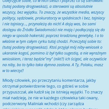
Obejrzyjcie sobie, co w nich siedzi i poprzez co są sterowani:
(tutaj podany drogowskaz), a sterowani są absolutnie
wszyscy, bez wyjątku. To znaczy, że wszystkie media, wszyscy
politycy, sędziowie, prokuratorzy w spódnicach i bez, tajniacy
i nie tajniacy..., przynależą do nich! A doją was, bo sami
dostępu do Źródła Świadomości nie mają i podłączają się do
niego w sposób hakerski; poprzez kradzioną genetykę. I o to
właśnie w tym całym cyrku tutaj chodzi. Przeczytaj sobie to:
(tutaj podany drogowskaz). Ktoś przyjął mój niby-wniosek o
ukaranie kogoś, pomimo iż był tylko sugestią, a nie wyraźnym
wnioskiem, i teraz będzie"my" (nikt?) ich ścigać, ale oczywiście
na niby, bo to tylko taka dymna zasłona. A Ty, Polaku, masz
w to wierzyć!
Młody człowiek, po przeczytaniu komentarza, jakby
otrzymał potwierdzenie tego, co gdzieś w sobie
przypuszczał, ale łudził się że istnieją wyjątki. To znaczy
miał nadzieję, że nie w każdego człowieka taki cwany,
podczerwony Maliniak wchodzi (czy zarządza