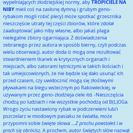
wypełniających złodziejskiej normy, aby
TROPICIELE NA
NIBY
mieli coś na zasłonę dymną i grubym geno-
rybakom mogli robić plecy) może spotkać grzesznika
nieszczęście utraty tej części zbiorów, które zdołał
zaadoptować jako niby własne, albo jakaś plaga
nielegalne zbiory ogarniająca. Z doświadczenia
zebranego przez autora w sposób bierny, czyli podczas
wielu obserwacji, autor doda iż mogą one rezultować
stwardnieniem tkanek w krytycznych organach i
miejscach, albo zatorami tętniczymi w takich ilościach i
tak umiejscowionych, że nie będzie się dało usunąć ich
przed czasem, czy uwidocznić mogą się złośliwymi
pływakami na biegu wstecznym po Rakowieckiej, w
używanym przez geno-złodzieja ciele itd. -Nieszczęścia
chodzą po ludziach i nie wszystkie pochodzą od B(L)OGa.
Wrogo życiu nastawiony rybak w podczerwieni lub/i
pszczelarz w miodowym pasiaku ze światła, może
przypomni sobie święte słowa:
...Z prochu powstałeś i w
proch się obrócisz.
A prochem, autor świętych słów nazwał