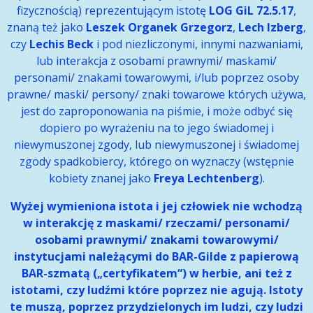
fizycznością) reprezentującym istotę
LOG GiL 72.5.17
,
znaną też jako
Leszek Organek Grzegorz
,
Lech Izberg
,
czy
Lechis Beck
i pod niezliczonymi, innymi nazwaniami,
lub interakcja z osobami prawnymi/ maskami/
personami/ znakami towarowymi, i/lub poprzez osoby
prawne/ maski/ persony/ znaki towarowe których używa,
jest do zaproponowania na piśmie, i może odbyć się
dopiero po wyrażeniu na to jego świadomej i
niewymuszonej zgody, lub niewymuszonej i świadomej
zgody spadkobiercy, którego on wyznaczy (wstępnie
kobiety znanej jako
Freya Lechtenberg
).
Wyżej wymieniona istota i jej człowiek nie wchodzą
w interakcję z maskami/ rzeczami/ personami/
osobami prawnymi/ znakami towarowymi/
instytucjami należącymi do BAR-Gilde z papierową
BAR-szmatą („certyfikatem“) w herbie, ani też z
istotami, czy ludźmi które poprzez nie agują. Istoty
te muszą, poprzez przydzielonych im ludzi, czy ludzi