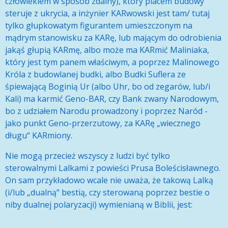
człowiekiem w sposób zdalny), który placem budowy
steruje z ukrycia, a inżynier KARwowski jest tam/ tutaj
tylko głupkowatym figurantem umieszczonym na
mądrym stanowisku za KARę, lub mającym do odrobienia
jakąś głupią KARmę, albo może ma KARmić Maliniaka,
który jest tym panem właściwym, a poprzez Malinowego
Króla z budowlanej budki, albo Budki Suflera ze
śpiewającą Boginią Ur (albo Uhr, bo od zegarów, lub/i
Kali) ma karmić Geno-BAR, czy Bank zwany Narodowym,
bo z udziałem Narodu prowadzony i poprzez Naród -
jako punkt Geno-przerzutowy, za KARę „wiecznego
długu“ KARmiony.
Nie mogą przecież wszyscy z ludzi być tylko
sterowalnymi Lalkami z powieści Prusa Boleścisławnego.
On sam przykładowo wcale nie uważa, że takową Lalką
(i/lub „dualną“ bestią, czy sterowaną poprzez bestie o
niby dualnej polaryzacji) wymienianą w Biblii, jest: