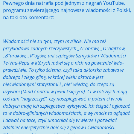
Pewnego dnia natrafia pod jednym z nagrań YouTube,
programu zawierającego najnowsze wiadomości z Polski,
na taki oto komentarz:
Wiadomości nie są tym, czym myślicie. Nie ma też
przykładowo żadnych rzeczywistych „Zi”obrów, „O”bajtków,
„B”uraków, „R”ogów, ani szpiegów Szmydtów i Wiadomości
Te-Vau-Repu w których mówi się o nich na poważnie/ lwio-
prawdziwie. To tylko ściema, czyli taka aktorska zabawa w
dobrego i złego glinę, w której wielu aktorów jest
nieświadomymi statystami i „nie” wiedzą, do czego są
używani (Mind Control w pełni księżyca). Ci w roli złych mają
coś tam "nagrzeszyć", czy naszpiegować, a potem ci w roli
dobrych mają ich szpiegostwo wykrywać, ich ścigać i ogłaszać
to w dobro-glinianych wiadomościach, a wy macie to oglądać
i dawać na tacę, czyli umacniać się w wierze i pozwalać
zdalnie/ energetycznie doić się z genów i świadomości.