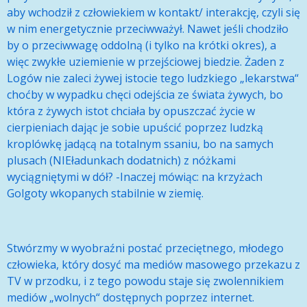
aby wchodził z człowiekiem w kontakt/ interakcję, czyli się
w nim energetycznie przeciwważył. Nawet jeśli chodziło
by o przeciwwagę oddolną (i tylko na krótki okres), a
więc zwykłe uziemienie w przejściowej biedzie. Żaden z
Logów nie zaleci żywej istocie tego ludzkiego „lekarstwa“
choćby w wypadku chęci odejścia ze świata żywych, bo
która z żywych istot chciała by opuszczać życie w
cierpieniach dając je sobie upuścić poprzez ludzką
kroplówkę jadącą na totalnym ssaniu, bo na samych
plusach (NIEładunkach dodatnich) z nóżkami
wyciągniętymi w dół? -Inaczej mówiąc: na krzyżach
Golgoty wkopanych stabilnie w ziemię.
Stwórzmy w wyobraźni postać przeciętnego, młodego
człowieka, który dosyć ma mediów masowego przekazu z
TV w przodku, i z tego powodu staje się zwolennikiem
mediów „wolnych“ dostępnych poprzez internet.