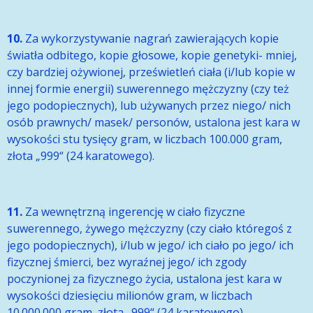
10.
Za wykorzystywanie nagrań zawierających kopie
światła odbitego, kopie głosowe, kopie genetyki- mniej,
czy bardziej ożywionej, prześwietleń ciała (i/lub kopie w
innej formie energii) suwerennego mężczyzny (czy też
jego podopiecznych), lub używanych przez niego/ nich
osób prawnych/ masek/ personów, ustalona jest kara w
wysokości stu tysięcy gram, w liczbach 100.000 gram,
złota „999“ (24 karatowego).
11.
Za wewnętrzną ingerencję w ciało fizyczne
suwerennego, żywego mężczyzny (czy ciało któregoś z
jego podopiecznych), i/lub w jego/ ich ciało po jego/ ich
fizycznej śmierci, bez wyraźnej jego/ ich zgody
poczynionej za fizycznego życia, ustalona jest kara w
wysokości dziesięciu milionów gram, w liczbach
10.000.000 gram, złota „999“ (24 karatowego).