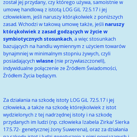
został jej przydany, czy którego używa, samoistnie w
umowę handlową z istotą LOG GiL 72.5.17 i jej
człowiekiem, jeśli naruszy którąkolwiek z poniższych
zasad. Wchodzi w takową umowę także, jeśli
naruszy
którąkolwiek z zasad godzących w życie w
symbiotycznych stosunkach
, a więc stosunkach
bazujących na handlu wymiennym z użyciem towarów
bynajmniej w minimalnym stopniu żywych, czyli
posiadających
własne
(nie przywłaszczone!i),
indywidualne połączenie ze Źródłem Świadomości,
Źródłem Życia będącym.
Za działania na szkodę istoty LOG GiL 72.5.17 i jej
człowieka, a także na szkodę którejkolwiek z istot
wydzielonych z tej nadrzędnej istoty i na szkodę
przydanych im ludzi (np. człowieka Izabela Zirka/ Sierka
17.5.72- genetycznej żony Suwerena), oraz za działania
na szkodę istot i ludzi genetycznie z nimi powiązanych i