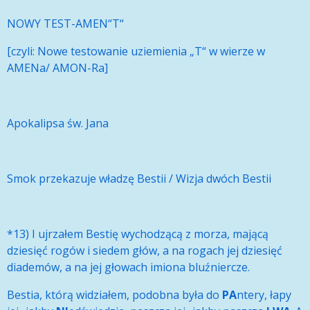
NOWY TEST-AMEN“T“
[czyli: Nowe testowanie uziemienia „T“ w wierze w
AMENa/ AMON-Ra]
Apokalipsa św. Jana
Smok przekazuje władzę Bestii / Wizja dwóch Bestii
*13) I ujrzałem Bestię wychodzącą z morza, mającą
dziesięć rogów i siedem głów, a na rogach jej dziesięć
diademów, a na jej głowach imiona bluźniercze.
Bestia, którą widziałem, podobna była do
PA
ntery, łapy