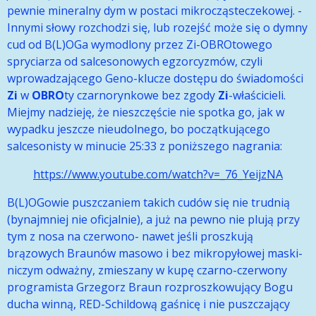
pewnie mineralny dym w postaci mikrocząsteczekowej. -
Innymi słowy rozchodzi się, lub rozejść może się o dymny
cud od B(L)OGa wymodlony przez Zi-OBROtowego
spryciarza od salcesonowych egzorcyzmów, czyli
wprowadzającego Geno-klucze dostępu do świadomości
Zi
w
OBRO
ty czarnorynkowe bez zgody
Zi
-właścicieli.
Miejmy nadzieję, że nieszczęście nie spotka go, jak w
wypadku jeszcze nieudolnego, bo początkującego
salcesonisty w minucie 25:33 z poniższego nagrania:
https://www.youtube.com/watch?v=_76_YeijzNA
B(L)OGowie puszczaniem takich cudów się nie trudnią
(bynajmniej nie oficjalnie), a już na pewno nie plują przy
tym z nosa na czerwono- nawet jeśli proszkują
brązowych Braunów masowo i bez mikropyłowej maski-
niczym odważny, zmieszany w kupę czarno-czerwony
programista Grzegorz Braun rozproszkowujący Bogu
ducha winną, RED-Schildową gaśnicę i nie puszczający