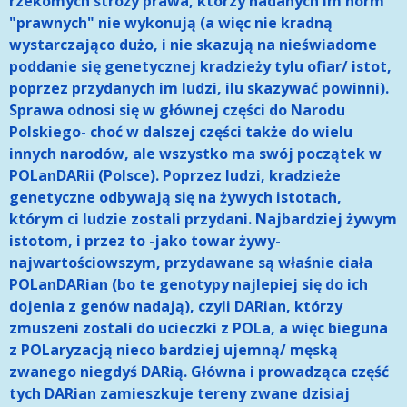
rzekomych stróży prawa, którzy nadanych im norm
"prawnych" nie wykonują (a więc nie kradną
wystarczająco dużo, i nie skazują na nieświadome
poddanie się genetycznej kradzieży tylu ofiar/ istot,
poprzez przydanych im ludzi, ilu skazywać powinni).
Sprawa odnosi się w głównej części do Narodu
Polskiego- choć w dalszej części także do wielu
innych narodów, ale wszystko ma swój początek w
POLanDARii (Polsce). Poprzez ludzi, kradzieże
genetyczne odbywają się na żywych istotach,
którym ci ludzie zostali przydani. Najbardziej żywym
istotom, i przez to -jako towar żywy-
najwartościowszym, przydawane są właśnie ciała
POLanDARian (bo te genotypy najlepiej się do ich
dojenia z genów nadają), czyli DARian, którzy
zmuszeni zostali do ucieczki z POLa, a więc bieguna
z POLaryzacją nieco bardziej ujemną/ męską
zwanego niegdyś DARią. Główna i prowadząca część
tych DARian zamieszkuje tereny zwane dzisiaj