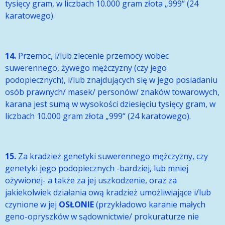
tysięcy gram, w liczbach 10.000 gram złota „999“ (24
karatowego).
14.
Przemoc, i/lub zlecenie przemocy wobec
suwerennego, żywego mężczyzny (czy jego
podopiecznych), i/lub znajdujących się w jego posiadaniu
osób prawnych/ masek/ personów/ znaków towarowych,
karana jest sumą w wysokości dziesięciu tysięcy gram, w
liczbach 10.000 gram złota „999“ (24 karatowego).
15.
Za kradzież genetyki suwerennego mężczyzny, czy
genetyki jego podopiecznych -bardziej, lub mniej
ożywionej- a także za jej uszkodzenie, oraz za
jakiekolwiek działania ową kradzież umożliwiające i/lub
czynione w jej
OSŁON
IE
(przykładowo karanie małych
geno-opryszków w sądownictwie/ prokuraturze nie