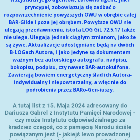
pryncypał, zobowiązują się zadbać o
rozpowrzechnienie powyższych OWU w obrębie całej
BAR-Gilde i poza jej obrębem. Powyższe OWU nie
ulegają przedawnieniu, istota LOG GiL 72.5.17 także
nie ulega. Ulegają jednak ciągłym zmianom, jako że
są żywe. Aktualizacje udostępniane będą na dwóch
B-LOGach Autora, i jako jedyne są dokumentem
ważnym bez autorskiego autografu, nadpisu,
bokopisu, podpisu, czy nawet BAR-autokulfona.
Zawierają bowiem energetyczny ślad ich Autora-
indywidualny i niepowtarzalny, a więc nie do
podrobienia przez BARo-Gen-iuszy.
A tutaj list z 15. Maja 2024 adresowany do
Dariusza Gabrel z Instytutu Pamięci Narodowej -
czy może Instytutu odpowiedzialnego za
kradzież czegoś, co z pamięcią Narodu ściśle
powiązanym jest (- jakiejś lewo prowadzonej