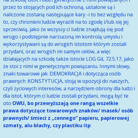
przez to stojących pod ich ochroną, ustalone są i
naliczone zostaną następujące kary -i to bez względu na
to, czy chronieni ludzie wyrazili na to zgodę i/lub się jej
sprzeciwią, jako że wszyscy ci ludzie znajdują się pod
wrogo i podstępnie narzuconą im kontrolą umysłu i
wykorzystywani są do wrogich istotom którym zostali
przydani, oraz wrogich im samym celów, a więc
działających na szkodę także istocie LOG GiL 72.5.17, jako
że stoi z nimi w genetycznym powiązaniu. Innymi słowy,
znaki towarowe jak :DEMOKRACJA i dotycząca osób
prawnych :KONSTYTUCJA, stoją w opozycji do naszych,
czyli życiowych interesów, a narzędziem obrony dla ludzi i
dla istot, którym ci ludzie zostali przydani, mogą być te
oto
OWU, bo przewyższają one rangą wszelkie
prawa dotyczące towarowych znaków/ masek/ osób
prawnych/ śmieci z „cennego“ papieru, papierowej
szmaty, alu-blachy, czy plastiku itp
: