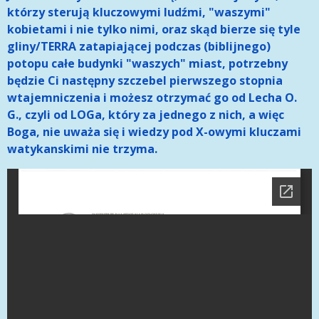
którzy sterują kluczowymi ludźmi, "waszymi"
kobietami i nie tylko nimi, oraz skąd bierze się tyle
gliny/TERRA zatapiającej podczas (biblijnego)
potopu całe budynki "waszych" miast, potrzebny
będzie Ci następny szczebel pierwszego stopnia
wtajemniczenia i możesz otrzymać go od Lecha O.
G., czyli od LOGa, który za jednego z nich, a więc
Boga, nie uważa się i wiedzy pod X-owymi kluczami
watykanskimi nie trzyma.