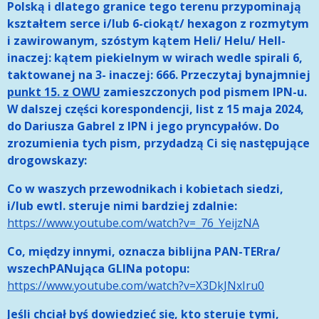
Polską i dlatego granice tego terenu przypominają
kształtem serce i/lub 6-ciokąt/ hexagon z rozmytym
i zawirowanym, szóstym kątem Heli/ Helu/ Hell-
inaczej: kątem piekielnym w wirach wedle spirali 6,
taktowanej na 3- inaczej: 666. Przeczytaj bynajmniej
punkt 15. z OWU
zamieszczonych pod pismem IPN-u.
W dalszej części korespondencji, list z 15 maja 2024,
do Dariusza Gabrel z IPN i jego pryncypałów. Do
zrozumienia tych pism, przydadzą Ci się następujące
drogowskazy:
Co w waszych przewodnikach i kobietach siedzi,
i/lub ewtl. steruje nimi bardziej zdalnie:
https://www.youtube.com/watch?v=_76_YeijzNA
Co, między innymi, oznacza biblijna PAN-TERra/
wszechPANująca GLINa potopu:
https://www.youtube.com/watch?v=X3DkJNxIru0
Jeśli chciał byś dowiedzieć się, kto steruje tymi,