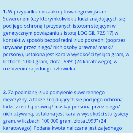
1.
W przypadku niezaakceptowanego wejścia z
Suwerenem (czy którymkolwiek z ludzi znajdujących się
pod jego ochroną i przydanych istotom stojącym w
genetycznym powiązaniu z istotą LOG GiL 72.5.17) w
kontakt w sposób bezpośredni i/lub pośredni (poprzez
używane przez niego/ nich osoby prawne/ maski/
persony), ustalona jest kara w wysokości tysiąca gram, w
liczbach: 1.000 gram, złota „999“ (24 karatowego), w
rozliczeniu za jednego człowieka.
2.
Za podmianę i/lub pomylenie suwerennego
mężczyzny, a także znajdujących się pod jego ochroną
ludzi, z osobą prawną/ maską/ personą przez niego/
nich używaną, ustalona jest kara w wysokości stu tysięcy
gram, w liczbach: 100.000 gram, złota „999“ (24
karatowego). Podana kwota naliczana jest za jednego